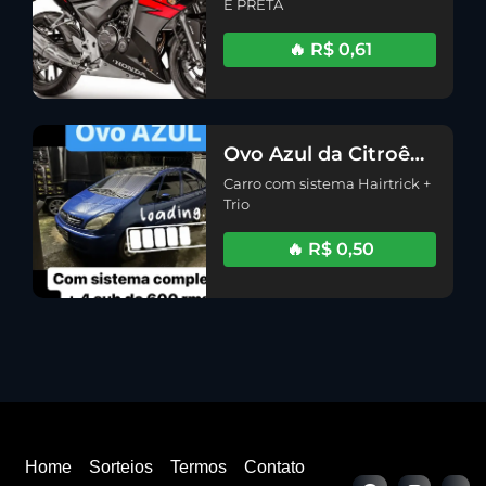
E PRETA
🔥 R$ 0,61
Ovo Azul da Citroên
TRIO HAIRTICK
Carro com sistema Hairtrick +
Trio
🔥 R$ 0,50
Home
Sorteios
Termos
Contato