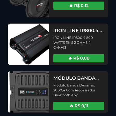
🔥 R$ 0,12
IRON LINE IR800.4
800 WATTS RMS 2
IRON LINE IR800.4 800
OHMS 4 CANAIS
WATTS RMS 2 OHMS 4
CANAIS
🔥 R$ 0,08
MÓDULO BANDA
DYNAMIC 2000.4
Módulo Banda Dynamic
COM PROCESSADOR
2000.4 Com Processador
BLUETOOTH APP (2ª
Bluetooth App
Edição)
🔥 R$ 0,11