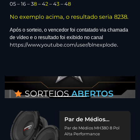
05 – 16 – 3
8
– 4
2
– 4
3
– 4
8
No exemplo acima, o resultado seria 8238.
Após o sorteio, o vencedor foi contatado via chamada
de vídeo e o resultado foi exibido no canal
https://www.youtube.com/user/blnexplode
.
SORTEIOS
ABERTOS
Par de Médios
MH380 8 Pol Alta
Par de Médios MH380 8 Pol
Performance
Alta Performance