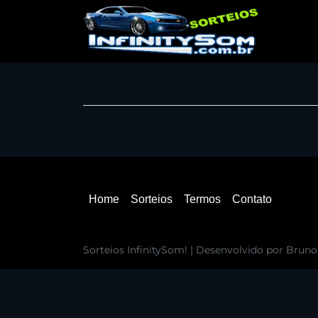
Home
Sorteios
Termos
Contato
Sorteios InfinitySom! | Desenvolvido por Brun