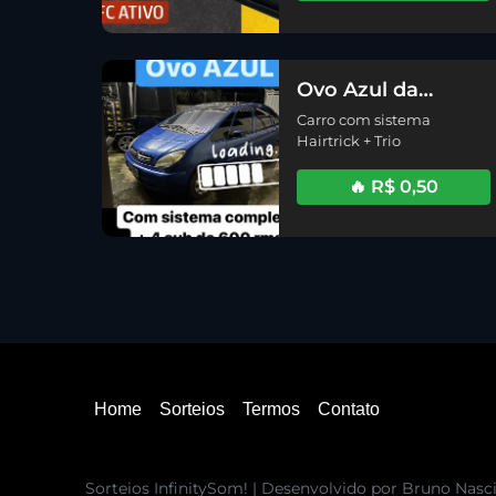
Ovo Azul da
Citroên TRIO
Carro com sistema
HAIRTICK
Hairtrick + Trio
🔥 R$ 0,50
Home
Sorteios
Termos
Contato
Sorteios InfinitySom! | Desenvolvido por Bruno Nas