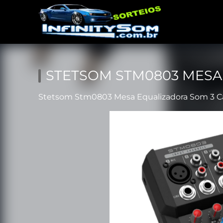
STETSOM STM0803 MESA 
Stetsom Stm0803 Mesa Equalizadora Som 3 Ca