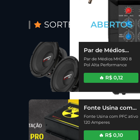
SORTEIOS
ABERTOS
Par de Médios
MH380 8 Pol Alta
Par de Médios MH380 8
Performance
Pol Alta Performance
🔥 R$ 0,12
Fonte Usina com
PFC ativo 120
Fonte Usina com PFC ativo
Amperes
120 Amperes
🔥 R$ 0,10