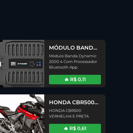
MÓDULO BANDA
DYNAMIC 2000.4
Módulo Banda Dynamic
COM
2000.4 Com Processador
PROCESSADOR
Bluetooth App
BLUETOOTH APP
(2ª Edição)
🔥 R$ 0,11
HONDA CBR500
VERMELHA E
HONDA CBR500
PRETA
VERMELHA E PRETA
🔥 R$ 0,61