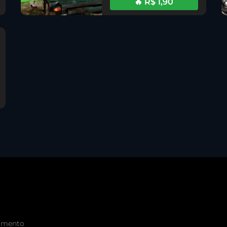
🔥 R$ 1,90
cimento