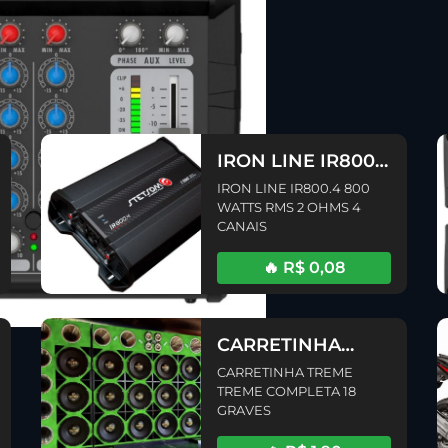
IRON LINE IR800.4
800 WATTS RMS 2
IRON LINE IR800.4 800
OHMS 4 CANAIS
WATTS RMS 2 OHMS 4
CANAIS
🔥 R$ 0,08
CARRETINHA
TREME TREME
CARRETINHA TREME
COMPLETA 18
TREME COMPLETA 18
GRAVES
GRAVES