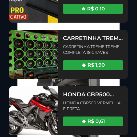
🔥 R$ 0,10
CARRETINHA TREME
TREME COMPLETA
CARRETINHA TREME TREME
18 GRAVES
COMPLETA 18 GRAVES
🔥 R$ 1,90
HONDA CBR500
VERMELHA E PRETA
HONDA CBR500 VERMELHA
E PRETA
🔥 R$ 0,61