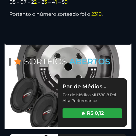
05 – 07 – 2
2
– 2
3
– 4
1
– 5
9
Portanto o número sorteado foi o
2319
.
SORTEIOS
ABERTOS
Par de Médios
MH380 8 Pol Alta
Par de Médios MH380 8 Pol
Performance
Alta Performance
🔥 R$ 0,12