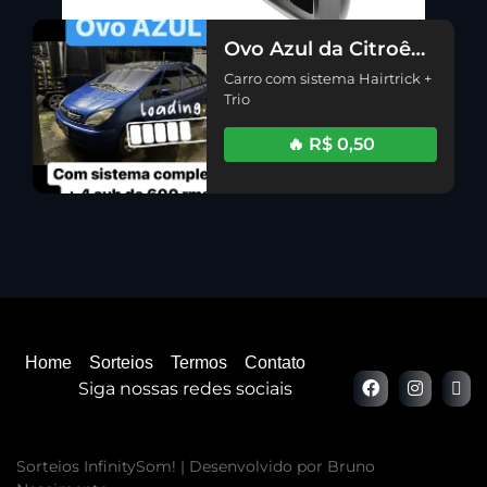
Ovo Azul da Citroên
TRIO HAIRTICK
Carro com sistema Hairtrick +
Trio
🔥 R$ 0,50
Home
Sorteios
Termos
Contato
Siga nossas redes sociais
Sorteios InfinitySom! | Desenvolvido por Bruno