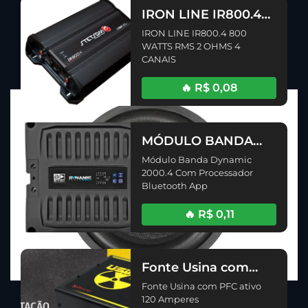
IRON LINE IR800.4
800 WATTS RMS 2
IRON LINE IR800.4 800
OHMS 4 CANAIS
WATTS RMS 2 OHMS 4
CANAIS
🔥 R$ 0,08
MÓDULO BANDA
DYNAMIC 2000.4
Módulo Banda Dynamic
COM PROCESSADOR
2000.4 Com Processador
BLUETOOTH APP (2ª
Bluetooth App
Edição)
🔥 R$ 0,11
Fonte Usina com
PFC ativo 120
Fonte Usina com PFC ativo
Amperes
120 Amperes