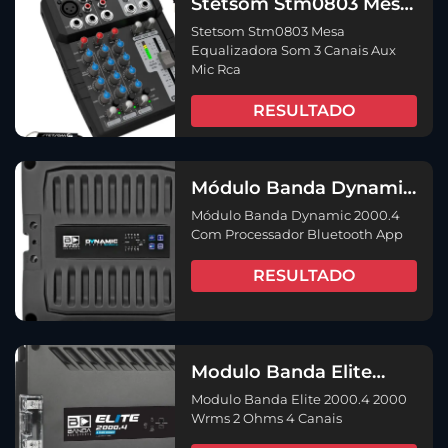
Stetsom Stm0803 Mesa
Equalizadora Som 3
Stetsom Stm0803 Mesa
Canais Aux Mic Rca
Equalizadora Som 3 Canais Aux
Mic Rca
RESULTADO
Módulo Banda Dynamic
2000.4 Com
Módulo Banda Dynamic 2000.4
Processador Bluetooth
Com Processador Bluetooth App
App
RESULTADO
Modulo Banda Elite
2000.4 2000 Wrms 2
Modulo Banda Elite 2000.4 2000
Ohms 4 Canais
Wrms 2 Ohms 4 Canais