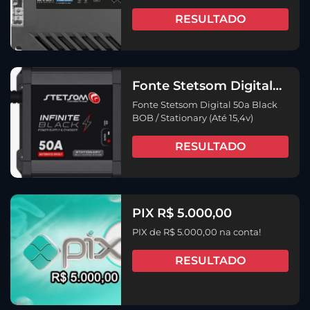
RESULTADO
Fonte Stetsom Digital
50a Black BOB /
Fonte Stetsom Digital 50a Black
Stationary (Até 15,4v)
BOB / Stationary (Até 15,4v)
RESULTADO
PIX R$ 5.000,00
PIX de R$ 5.000,00 na conta!
RESULTADO