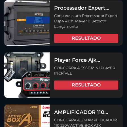
Processador Expert
Dsp4 4 Ch. Player
Concorra a um Processador Expert
Bluetooth Lançamento
Dsp4 4 Ch. Player Bluetooth
Lançamento
RESULTADO
Player Force Ajk
Bluetooth Amplificado 2
CONCORRA A ESSE MINI PLAYER
Canais 25wrms cada
INCRÍVEL
RESULTADO
AMPLIFICADOR 110
220V ACTIVE BOX AJK
CONCORRA A UM AMPLIFICADOR
350 RMS
110 220V ACTIVE BOX AJK