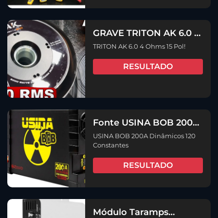
GRAVE TRITON AK 6.0 4
Ohms 15 Pol!
TRITON AK 6.0 4 Ohms 15 Pol!
RESULTADO
Fonte USINA BOB 200A
Dinâmicos 120
USINA BOB 200A Dinâmicos 120
Constantes
Constantes
RESULTADO
Módulo Taramps