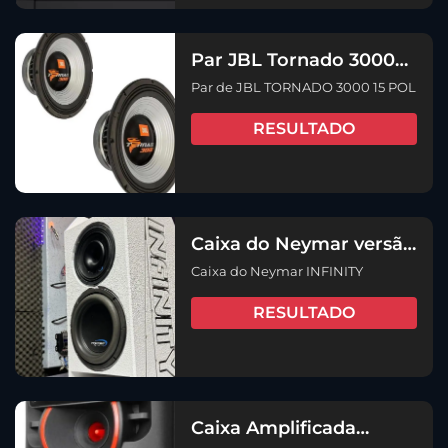
Par JBL Tornado 3000
15 Pol 1500 RMS cada
Par de JBL TORNADO 3000 15 POL
RESULTADO
Caixa do Neymar versão
InfinitySom
Caixa do Neymar INFINITY
RESULTADO
Caixa Amplificada