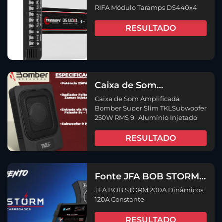
DS440x4
RIFA Módulo Taramps DS440x4
RESULTADO
Caixa de Som
Amplificada Bomber
Caixa de Som Amplificada
Super Slim
Bomber Super Slim TKLSubwoofer
TKLSubwoofer 250W
250W RMS 9" Alumínio Injetado
RMS 9″ Alumínio
Injetado
RESULTADO
Fonte JFA BOB STORM
200A Dinâmicos 120A
JFA BOB STORM 200A Dinâmicos
Constante
120A Constante
RESULTADO