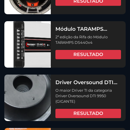
RESULTADO
Módulo TARAMPS
DS440x4 (2ª EDIÇÃO)
2ª edição da Rifa do Módulo
TARAMPS DS440x4
RESULTADO
Driver Oversound DTI
9950 (GIGANTE)
O maior Driver TI da categoria
Driver Oversound DTI 9950
(GIGANTE)
RESULTADO