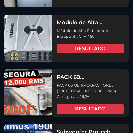
Módulo de Alta
Fidelidade Blaupunkt
Módulo de Alta Fidelidade
GTA 450
Blaupunkt GTA 450
RESULTADO
PACK 60
ULTRACAPACITORES
PACK 60 ULTRACAPACITORES
(600F TOTAL – ATÉ
(600F TOTAL - ATÉ 12.000 RMS) -
12.000 RMS)
Carrega até 16,2v
RESULTADO
Subwoofer Protech