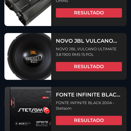
OHMS
RESULTADO
NOVO JBL VULCANO
ULTIMATE 3.8 1900 RMS
NOVO JBL VULCANO ULTIMATE
15 POL
3.8 1900 RMS 15 POL
RESULTADO
FONTE INFINITE BLACK
200A – Stetsom
FONTE INFINITE BLACK 200A -
Stetsom
RESULTADO