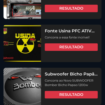
RESULTADO
Fonte Usina PFC ATIVO
240A
Concorra a essa fonte incrível!
RESULTADO
Subwoofer Bicho Papão
2023 1200w 15 o
Concorra ao Novo SUBWOOFER
lançamento
Bomber Bicho Papao 1200w
RESULTADO