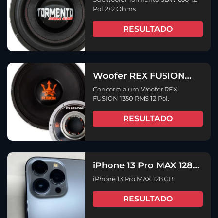
Ohms
Pol 2+2 Ohms
RESULTADO
Woofer REX FUSION
1350 RMS 12 Pol.
Concorra a um Woofer REX
FUSION 1350 RMS 12 Pol.
RESULTADO
iPhone 13 Pro MAX 128
GB
iPhone 13 Pro MAX 128 GB
RESULTADO