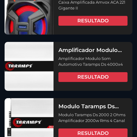
Amvox ACA 221 Gigante
Caixa Amplificada Amvox ACA 221
II
Gigante II
RESULTADO
Amplificador Modulo
Som Automotivo
Amplificador Modulo Som
Taramps Ds 4000×4
Automotivo Taramps Ds 4000x4
RESULTADO
Modulo Taramps Ds
2000 2 Ohms
Modulo Taramps Ds 2000 2 Ohms
Amplificador 2000w
Amplificador 2000w Rms 4 Canal
Rms 4 Canal
RESULTADO