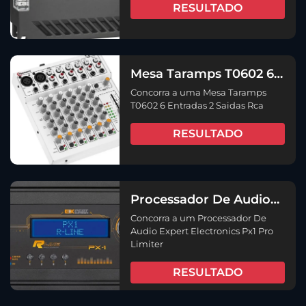
RESULTADO
Mesa Taramps T0602 6
Entradas 2 Saidas Rca
Concorra a uma Mesa Taramps
T0602 6 Entradas 2 Saidas Rca
RESULTADO
Processador De Audio
Expert Electronics Px1
Concorra a um Processador De
Pro Limiter
Audio Expert Electronics Px1 Pro
Limiter
RESULTADO