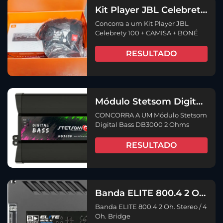
Kit Player JBL Celebrety
100 + CAMISA + BONÉ
Concorra a um Kit Player JBL
Celebrety 100 + CAMISA + BONÉ
RESULTADO
Módulo Stetsom Digital
Bass DB3000 2 Ohms
CONCORRA A UM Módulo Stetsom
Digital Bass DB3000 2 Ohms
RESULTADO
Banda ELITE 800.4 2 Oh.
Stereo / 4 Oh. Bridge
Banda ELITE 800.4 2 Oh. Stereo / 4
Oh. Bridge