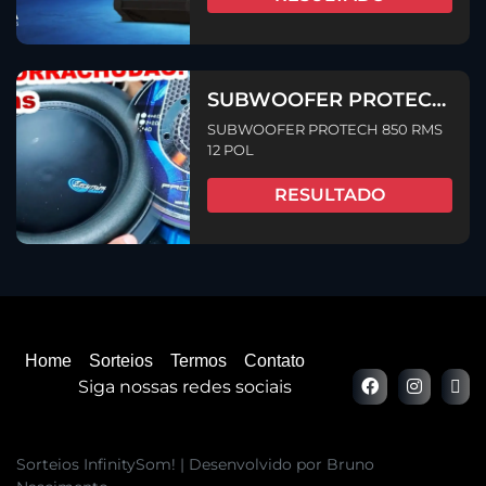
SUBWOOFER PROTECH
850 RMS 12 POL
SUBWOOFER PROTECH 850 RMS
12 POL
RESULTADO
Home
Sorteios
Termos
Contato
Siga nossas redes sociais
Sorteios InfinitySom! | Desenvolvido por Bruno