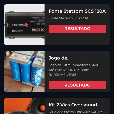
Fonte Stetsom SCS 120A
Fonte Stetsom SCS 120A
RESULTADO
Jogo de
UltraCapacitores 3400F
Jogo de UltraCapacitores 3400F
Até 17,1v 12.000 RMS!
Até 17,1v 12.000 RMS com
BARRAMENTOS!
RESULTADO
Kit 2 Vias Oversound
ATM 300 RMS
Kit 2 Vias Oversound ATM 300 RMS