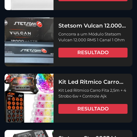
Stetsom Vulcan 12.000
RMS 1 Canal 1 Ohm
Concorra a um Módulo Stetsom
Vulcan 12.000 RMS 1 Canal 1 Ohm
RESULTADO
Kit Led Ritmico Carro
Fita 2,5m + 4 Strobo 6w
Kit Led Ritmico Carro Fita 2,5m + 4
+ Controle Ajk
Strobo 6w + Controle Ajk
RESULTADO