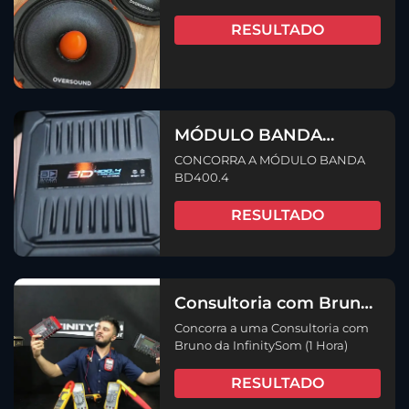
RESULTADO
MÓDULO BANDA
BD400.4
CONCORRA A MÓDULO BANDA
BD400.4
RESULTADO
Consultoria com Bruno
da InfinitySom (1 Hora)
Concorra a uma Consultoria com
Bruno da InfinitySom (1 Hora)
RESULTADO