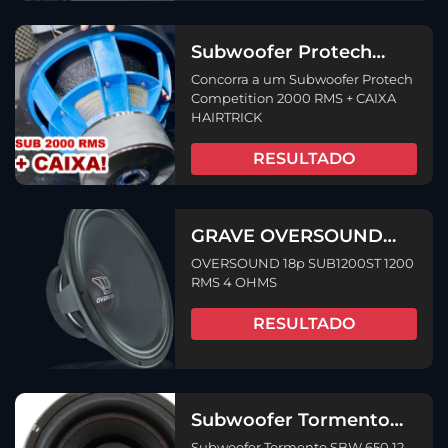
Subwoofer Protech
Competition 2000 RMS
Concorra a um Subwoofer Protech
+ CAIXA HAIRTRICK
Competition 2000 RMS + CAIXA
HAIRTRICK
RESULTADO
GRAVE OVERSOUND
18p SUB1200ST 1200
OVERSOUND 18p SUB1200ST 1200
RMS 4 OHMS
RMS 4 OHMS
RESULTADO
Subwoofer Tormento
SBW 650 12 Pol 2+2
Subwoofer Tormento SBW 650 12