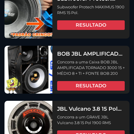
MAXIMUS 1900 RMS 15
Subwoofer Protech MAXIMUS 1900
Pol.
RMS 15 Pol.
RESULTADO
BOB JBL AMPLIFICADA
TORNADO 3000 15 +
Concorra a uma Caixa BOB JBL
MÉDIO 8 + TI + FONTE
AMPLIFICADA TORNADO 3000 15 +
BOB 200
MÉDIO 8 + TI + FONTE BOB 200
RESULTADO
JBL Vulcano 3.8 15 Pol
1900 RMS
Concorra a um GRAVE JBL
Vulcano 3.8 15 Pol 1900 RMS